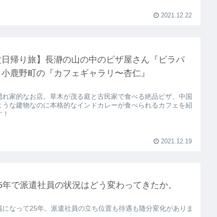
2021.12.22
父日帰り旅】長瀞の山の中のピザ屋さん『ビラパ
と小鹿野町の『カフェギャラリ〜杏仁』
隠れ家的なお店。草木が茂る庭と古民家で食べる絶品ピザ、中国
ような建物なのに本格的なインドカレーが食べられるカフェを紹
す！
2021.12.19
25年で派遣社員の状況はどう変わってきたか。
員になって25年。派遣社員の立ち位置も待遇も随分変化がありま