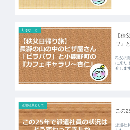
好きなこと
【秩
ワ』
秩父の
に来た
介しま
派遣社員として
この
派遣社