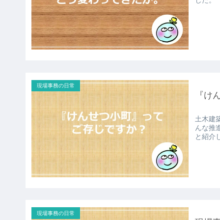
した。
現場事務の日常
『け
土木建
んな推
と紹介
現場事務の日常